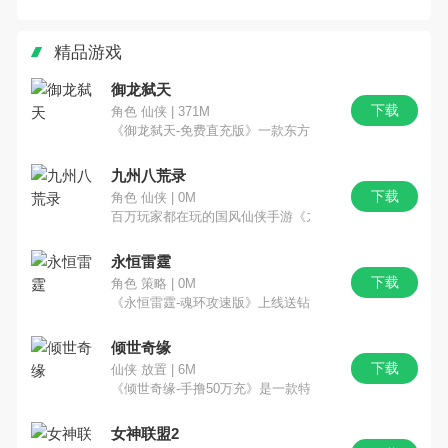
解版无限元宝
台大全
游戏大全
精品游戏
御龙弑天
下载
角色 仙侠 | 371M
《御龙弑天-免费直充版》一款东方玄幻修真手游，创新性融
九州八荒录
下载
角色 仙侠 | 0M
百万玩家都在玩的国风仙侠手游《九州八荒录-养龙寺刷充
永恒雷霆
下载
角色 策略 | 0M
《永恒雷霆-魂环攻速版》上线送钻石20万，元宝1亿，
倾世奇缘
下载
仙侠 放置 | 6M
《倾世奇缘-手撸50万充》是一款特效华丽建模非常精致
女神联盟2