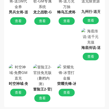
九州行-送无限资
男兵女将-送1W代金券
龙之战歌-GM专属系统
蜂鸟五虎将-送万充万抽
查看
查看
查看
查看
海底传说-送千元
查看
时空神域-免费GM直充
荣耀先锋-冰雪打金服
冒险王2-官挂免充版（删档内测）
查看
查看
查看