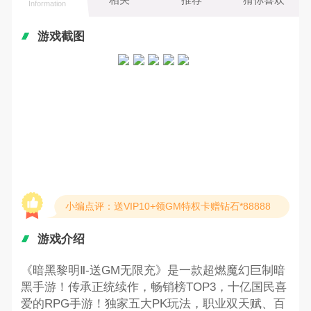
Information
游戏截图
小编点评：送VIP10+领GM特权卡赠钻石*88888
游戏介绍
《暗黑黎明Ⅱ-送GM无限充》是一款超燃魔幻巨制暗
黑手游！传承正统续作，畅销榜TOP3，十亿国民喜
爱的RPG手游！独家五大PK玩法，职业双天赋、百