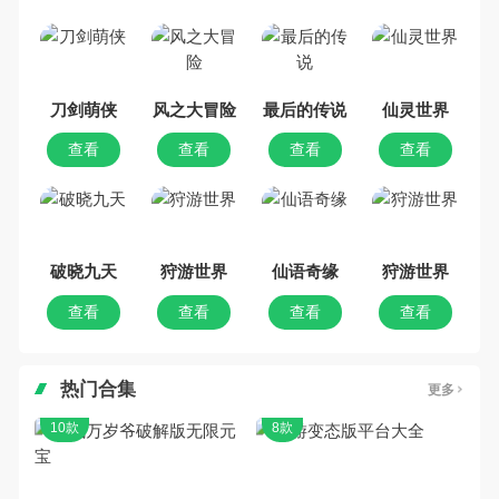
吧。那么，我们当年曾经玩过的角
色手机游戏有哪些呢？游戏今天，
乐途下载站小编芒果味的怪咖给大
家搜集整理了所以角色手机游戏合
集，欢迎大家前来选择下载体验
刀剑萌侠
风之大冒险
最后的传说
仙灵世界
查看
查看
查看
查看
破晓九天
狩游世界
仙语奇缘
狩游世界
查看
查看
查看
查看
热门合集
更多
10款
8款