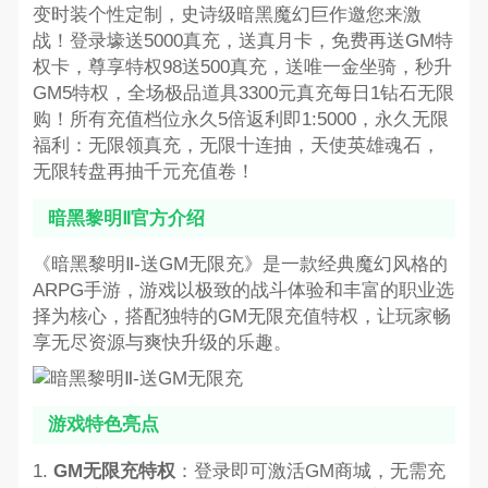
变时装个性定制，史诗级暗黑魔幻巨作邀您来激
战！登录壕送5000真充，送真月卡，免费再送GM特
权卡，尊享特权98送500真充，送唯一金坐骑，秒升
GM5特权，全场极品道具3300元真充每日1钻石无限
购！所有充值档位永久5倍返利即1:5000，永久无限
福利：无限领真充，无限十连抽，天使英雄魂石，
无限转盘再抽千元充值卷！
暗黑黎明Ⅱ官方介绍
《暗黑黎明Ⅱ-送GM无限充》是一款经典魔幻风格的
ARPG手游，游戏以极致的战斗体验和丰富的职业选
择为核心，搭配独特的GM无限充值特权，让玩家畅
享无尽资源与爽快升级的乐趣。
游戏特色亮点
1.
GM无限充特权
：登录即可激活GM商城，无需充