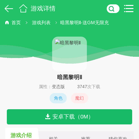
游戏详情
首页
游戏列表
暗黑黎明Ⅱ-送GM无限充
暗黑黎明Ⅱ
属性：
变态版
3747
次下载
角色
魔幻
安卓下载（0M）
游戏介绍
相关
推荐
猜你喜欢