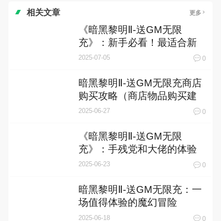
相关文章
更多
《暗黑黎明Ⅱ-送GM无限
充》：新手必看！最适合新
人上手的角色解析
2025-07-05
0
暗黑黎明Ⅱ-送GM无限充商店
购买攻略（商店物品购买建
议）
2025-06-27
0
《暗黑黎明Ⅱ-送GM无限
充》：手残党和大佬的体验
两极分化
2025-06-23
0
暗黑黎明Ⅱ-送GM无限充：一
场值得体验的魔幻冒险
2025-06-18
0