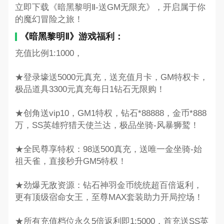
立即下载《暗黑黎明Ⅱ-送GM无限充》，开启属于你
的魔幻冒险之旅！
《暗黑黎明Ⅱ》游戏福利：
充值比例1:1000，
★登录壕送5000元真充，送充值月卡，GM特权卡，
极品道具3300元真充每日1钻石无限购！
★创角送vip10，GM1特权，钻石*88888，金币*888
万，SS英雄狩猎天使兰达，极品坐骑-风暴狮鹫！
★全民尊享特权：98送500真充，送唯一金坐骑-始
祖天雀，直接秒升GM5特权！
★劲爆无敌资源：钻石神羽金币统统超百倍返利，
更有顶级宿命女王，至尊MAX套装助力开局控场！
★所有充值档位永久5倍返利即1:5000，首充送SS英