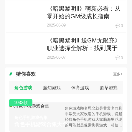
《暗黑黎明Ⅱ》萌新必看：从
零开始的GM级成长指南
2025-06-09
0
《暗黑黎明Ⅱ-送GM无限充》
职业选择全解析：找到属于
你的完美角色
2025-06-07
0
猜你喜欢
更多
角色游戏
魔幻游戏
体育游戏
割草游戏
1032款
角色游戏顾名思义就是非常老而且
非常受大家欢迎的手机游戏，说起
角色手机游戏合集
经典角色手机游戏大家脑海里浮现
角色手机游戏合集大全 >
的可能就是像素街机游戏，相信很
多80、90后朋友还是记忆犹新