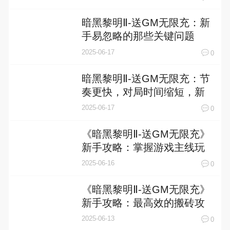
暗黑黎明Ⅱ-送GM无限充：新
手易忽略的那些关键问题
2025-06-17
0
暗黑黎明Ⅱ-送GM无限充：节
奏更快，对局时间缩短，新
人上手更轻松
2025-06-17
0
《暗黑黎明Ⅱ-送GM无限充》
新手攻略：掌握游戏主线玩
法，畅享无尽冒险！
2025-06-16
0
《暗黑黎明Ⅱ-送GM无限充》
新手攻略：最高效的搬砖攻
略！
2025-06-13
0