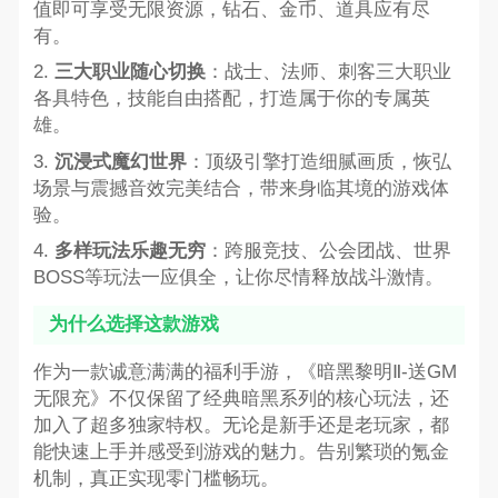
值即可享受无限资源，钻石、金币、道具应有尽
有。
2.
三大职业随心切换
：战士、法师、刺客三大职业
各具特色，技能自由搭配，打造属于你的专属英
雄。
3.
沉浸式魔幻世界
：顶级引擎打造细腻画质，恢弘
场景与震撼音效完美结合，带来身临其境的游戏体
验。
4.
多样玩法乐趣无穷
：跨服竞技、公会团战、世界
BOSS等玩法一应俱全，让你尽情释放战斗激情。
为什么选择这款游戏
作为一款诚意满满的福利手游，《暗黑黎明Ⅱ-送GM
无限充》不仅保留了经典暗黑系列的核心玩法，还
加入了超多独家特权。无论是新手还是老玩家，都
能快速上手并感受到游戏的魅力。告别繁琐的氪金
机制，真正实现零门槛畅玩。