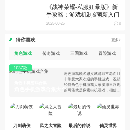
《战神荣耀-私服狂暴版》新
手攻略：游戏机制&萌新入门
技巧！
2025-08-25
0
猜你喜欢
更多
角色游戏
传奇游戏
三国游戏
冒险游戏
1037款
角色游戏顾名思义就是非常老而且
非常受大家欢迎的手机游戏，说起
角色手机游戏合集
经典角色手机游戏大家脑海里浮现
角色手机游戏合集大全 >
的可能就是像素街机游戏，相信很
多80、90后朋友还是记忆犹新
吧。那么，我们当年曾经玩过的角
色手机游戏有哪些呢？游戏今天，
乐途下载站小编芒果味的怪咖给大
家搜集整理了所以角色手机游戏合
集，欢迎大家前来选择下载体验
刀剑萌侠
风之大冒险
最后的传说
仙灵世界