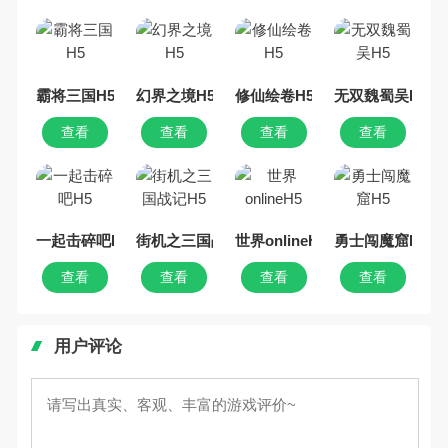
吧。那么，我们当年曾经玩过的卡
牌手机游戏有哪些呢？游戏今天，
乐途下载站小编芒果味的怪咖给大
家搜集整理了所以卡牌手机游戏合
集，欢迎大家前来选择下载体验
霸将三国H5
幻界之境H5
修仙绘卷H5
无双魏蜀吴H5
查看
查看
查看
查看
一起击碎吧H5
街机之三国战记H5
世界onlineH5
勇士闯魔窟H5
查看
查看
查看
查看
用户评论