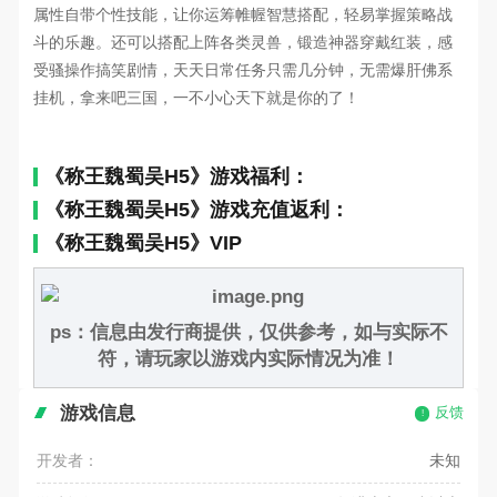
属性自带个性技能，让你运筹帷幄智慧搭配，轻易掌握策略
战
斗
的乐趣。还可以搭配上阵各类灵兽，锻造神器穿戴红装，感
受骚操作搞笑剧情，
天天日常任务只需几分钟，无需爆肝佛系
挂机，拿来吧三国，一不小心天下就是你的了！
《称王魏蜀吴H5》游戏福利：
《称王魏蜀吴H5》游戏充值返利：
《称王魏蜀吴H5》VIP
ps：信息由发行商提供，仅供参考，如与实际不
符，请玩家以游戏内实际情况为准！
游戏信息
反馈
开发者：
未知