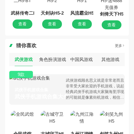
武林传奇二H5-BT
天剑诀H5-2
风流霸业H5-1
剑倚天下H5-送4
查看
查看
查看
查看
猜你喜欢
更多
武侠游戏
角色扮演游戏
中国风游戏
其他游戏
9款
武侠游戏顾名思义就是非常老而且
非常受大家欢迎的手机游戏，说起
武侠手机游戏合集
经典武侠手机游戏大家脑海里浮现
武侠手机游戏合集大全 >
的可能就是像素街机游戏，相信很
多80、90后朋友还是记忆犹新
吧。那么，我们当年曾经玩过的武
侠手机游戏有哪些呢？游戏今天，
乐途下载站小编芒果味的怪咖给大
家搜集整理了所以武侠手机游戏合
集，欢迎大家前来选择下载体验
全民武馆
古城守卫H5
九州江湖情
剑笑九州H5