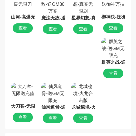
山河-高爆无限刀
御神决-送御神万
魔法无敌-送GM30万充
星界幻想-真充无限刷
查看
查看
查看
查看
群英之战-送GM
查看
大刀客-无限送充值
仙风道骨-送GM无限充
龙城秘境-火龙合击版
查看
查看
查看