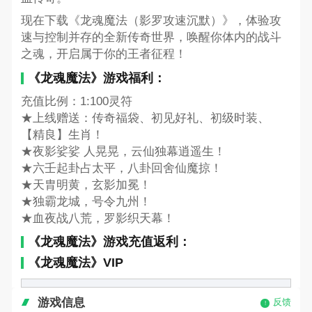
现在下载《龙魂魔法（影罗攻速沉默）》，体验攻
速与控制并存的全新传奇世界，唤醒你体内的战斗
之魂，开启属于你的王者征程！
《龙魂魔法》游戏福利：
充值比例：1:100灵符
★上线赠送：传奇福袋、初见好礼、初级时装、
【精良】生肖！
★夜影娑娑 人晃晃，云仙独幕逍遥生！
★六壬起卦占太平，八卦回舍仙魔掠！
★天胄明黄，玄影加冕！
★独霸龙城，号令九州！
★血夜战八荒，罗影织天幕！
《龙魂魔法》游戏充值返利：
《龙魂魔法》VIP
游戏信息
反馈