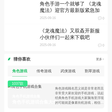
角色手游一个就够了 《龙魂
魔法》迎官方最新版紧急加
开新服
2025-09-16
0
《龙魂魔法》又双叒开新服
小伙伴们一起来下载吧
2025-09-16
0
猜你喜欢
更多
角色游戏
传奇游戏
武侠游戏
割草游戏
1037款
角色游戏顾名思义就是非常老而且
非常受大家欢迎的手机游戏，说起
角色手机游戏合集
经典角色手机游戏大家脑海里浮现
角色手机游戏合集大全 >
的可能就是像素街机游戏，相信很
多80、90后朋友还是记忆犹新