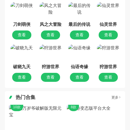
吧。那么，我们当年曾经玩过的角
色手机游戏有哪些呢？游戏今天，
乐途下载站小编芒果味的怪咖给大
家搜集整理了所以角色手机游戏合
集，欢迎大家前来选择下载体验
刀剑萌侠
风之大冒险
最后的传说
仙灵世界
查看
查看
查看
查看
破晓九天
狩游世界
仙语奇缘
狩游世界
查看
查看
查看
查看
热门合集
更多
10款
8款