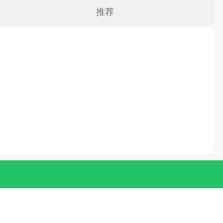
Q版
推荐
仙侠
养成
经营
冒险
格斗
VR
益智