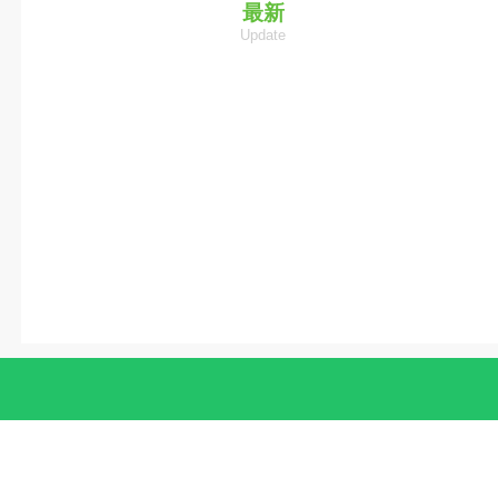
竞技
最新
Update
卡牌
横版
动作
即时
MOBA
其他
竞速