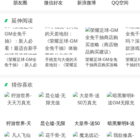
朋友圈
微信好友
新浪微博
QQ空间
延伸阅读
《荣耀足球-GM全
手残党与大佬的天
荣耀足球-GM全免
荣耀足球
免千抽》：新人必
差地别：《荣耀足
千抽商店购买攻略
千抽好
看！最适合新手的
球-GM全免千抽》
（商店物品购买建
评测这
球员选择攻略
体验两极分化实录
议）
好不好
猜你喜欢
狩游世界-天
昆仑墟-无限
大皇帝-送50
暗黑黎明Ⅱ-送
天万真充
充值
万真充
GM无限充