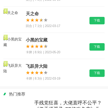
4
天之命
下载
回合 | 7.1分 | 2022-03-17
5
小黑的宝藏
下载
卡牌 | 8.9分 | 2023-05-20
6
飞跃异大陆
下载
卡牌 | 8.3分 | 2022-03-19
热门推荐
手残党狂喜，大佬直呼不公平？