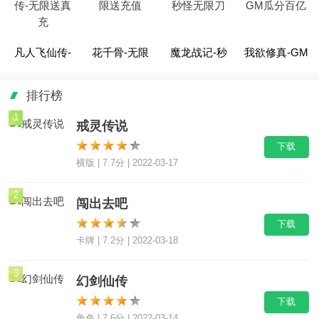
凡人飞仙传-
花千骨-无限
魔龙战记-秒
我欲修真-GM
无限送真充
送充值
怪无限刀
瓜分百亿
排行榜
1
戒灵传说
下载
横版 | 7.7分 | 2022-03-17
2
闯出去吧
下载
卡牌 | 7.2分 | 2022-03-18
3
幻剑仙传
下载
角色 | 7.6分 | 2022-03-14