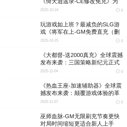
《倚天逍遥录-CE修改免充》为
何体验两极分化？
2025-10-24
0
玩游戏如上班？最减负的SLG游
戏《将军在上-GM免费直充（删
档内测）》你玩了吗？
2025-10-25
0
《大都督-送2000真充》全球震撼
发布来袭：三国策略新纪元正式
开启！
2025-11-04
0
《热血王座-加速辅助器》全球震
撼发布来袭：颠覆游戏体验的革
命性神器？
2025-11-07
0
巫师血脉-GM无限刷充节奏更快
对局时间缩短更适合新人上手