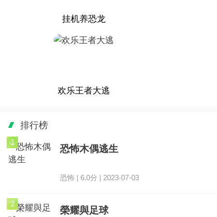
挂机养恐龙
欢乐王者大逃
排行榜
1
恐怖木偶逃生
恐怖 | 6.0分 | 2023-07-03
2
榮耀與足球