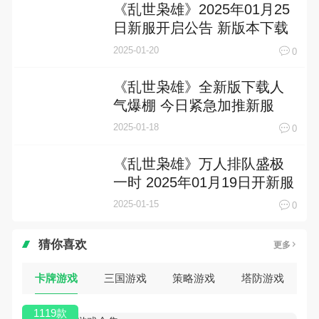
《乱世枭雄》2025年01月25
日新服开启公告 新版本下载
恭迎体验
2025-01-20
0
《乱世枭雄》全新版下载人
气爆棚 今日紧急加推新服
2025-01-18
0
《乱世枭雄》万人排队盛极
一时 2025年01月19日开新服
迎大佬回归
2025-01-15
0
猜你喜欢
更多
卡牌游戏
三国游戏
策略游戏
塔防游戏
1119款