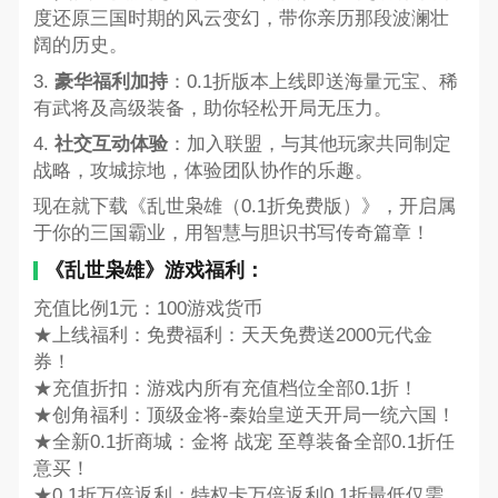
度还原三国时期的风云变幻，带你亲历那段波澜壮
阔的历史。
3.
豪华福利加持
：0.1折版本上线即送海量元宝、稀
有武将及高级装备，助你轻松开局无压力。
4.
社交互动体验
：加入联盟，与其他玩家共同制定
战略，攻城掠地，体验团队协作的乐趣。
现在就下载《乱世枭雄（0.1折免费版）》，开启属
于你的三国霸业，用智慧与胆识书写传奇篇章！
《乱世枭雄》游戏福利：
充值比例1元：100游戏货币
★上线福利：免费福利：天天免费送2000元代金
券！
★充值折扣：游戏内所有充值档位全部0.1折！
★创角福利：顶级金将-秦始皇逆天开局一统六国！
★全新0.1折商城：金将 战宠 至尊装备全部0.1折任
意买！
★0.1折万倍返利：特权卡万倍返利0.1折最低仅需