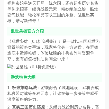
福利秦始皇逆天开局一统六国，还有超多历史名将
等你来招募！经典战役元素，精妙绝伦立绘，酷炫
霸气技能，轻松享受萌版三国的乐趣。乱世出英
雄，谱写新传奇！
乱世枭雄官方介绍
《乱世枭雄（0.1折免费版）》是一款以三国乱世为
背景的策略类手游，玩家将化身一方诸侯，在群雄
逐鹿中运筹帷幄，体验烧脑的排兵布阵与资源争
夺，更有超值福利助你问鼎中原！
游戏特色大纲
1.
极致策略玩法
：游戏融合了城池建设、武将养成
和联盟对战等多种元素，让你在每一步决策中感受
深度策略的魅力。
2.
真实三国历史还原
：从经典战役到历史名将，高