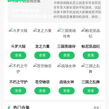
卡牌游戏顾名思义就是非常老而且
非常受大家欢迎的手机游戏，说起
卡牌手机游戏合集
经典卡牌手机游戏大家脑海里浮现
卡牌手机游戏合集大全 >
的可能就是像素街机游戏，相信很
多80、90后朋友还是记忆犹新
吧。那么，我们当年曾经玩过的卡
牌手机游戏有哪些呢？游戏今天，
乐途下载站小编芒果味的怪咖给大
家搜集整理了所以卡牌手机游戏合
集，欢迎大家前来选择下载体验
斗罗大陆
龙之力量
三国英雄传奇
帕尼亚战纪
查看
查看
查看
查看
不朽之守护
苍空物语
战场女神
三国之乱舞
查看
查看
查看
查看
热门合集
更多