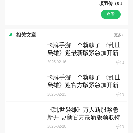
项羽传（0.1折
查看
相关文章
更多
卡牌手游一个就够了 《乱世
枭雄》迎最新版紧急加开新
服
2025-02-16
0
卡牌手游一个就够了 《乱世
枭雄》迎官方版紧急加开新
服
2025-02-13
0
《乱世枭雄》万人新服紧急
新开 更新官方最新版领取特
权礼遇
2025-02-10
0