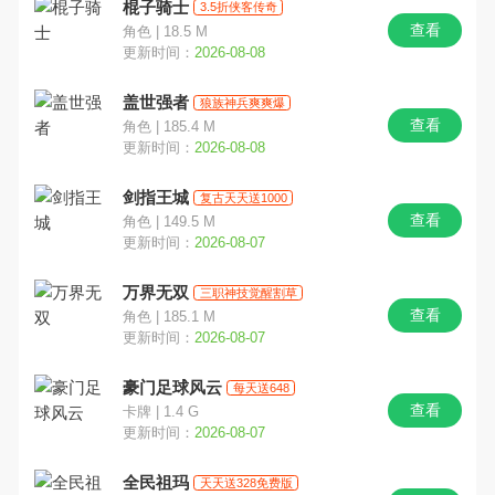
棍子骑士
3.5折侠客传奇
查看
角色 | 18.5 M
角色
经营
射击
更新时间：
2026-08-08
盖世强者
冒险
格斗
塔防
狼族神兵爽爽爆
查看
角色 | 185.4 M
更新时间：
2026-08-08
传奇
放置
三国
剑指王城
复古天天送1000
二次元
西游
竖版
查看
角色 | 149.5 M
更新时间：
2026-08-07
GM
军事
定制版
万界无双
三职神技觉醒割草
查看
角色 | 185.1 M
MMO
中国风
都市
更新时间：
2026-08-07
摸金
开箱
割草
豪门足球风云
每天送648
查看
卡牌 | 1.4 G
卡通
末日
修仙
更新时间：
2026-08-07
全民祖玛
天天送328免费版
文字