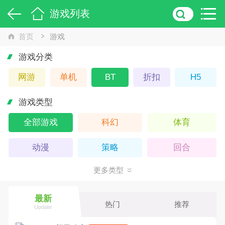
游戏列表
首页
游戏
游戏分类
网游
单机
BT
折扣
H5
游戏类型
全部游戏
科幻
体育
动漫
策略
回合
更多类型
武侠
Q版
卡牌
休闲
仙侠
横版
最新
热门
推荐
Update
魔幻
养成
动作