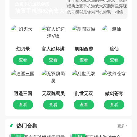
非常受大家欢迎的手机游戏，说起
放置手机游戏合集
经典放置手机游戏大家脑海里浮现
放置手机游戏合集大全 >
的可能就是像素街机游戏，相信很
多80、90后朋友还是记忆犹新
吧。那么，我们当年曾经玩过的放
置手机游戏有哪些呢？游戏今天，
乐途下载站小编芒果味的怪咖给大
家搜集整理了所以放置手机游戏合
集，欢迎大家前来选择下载体验
幻刃录
官人好坏满V版
胡闹西游
渡仙
查看
查看
查看
查看
逍遥三国
无双魏蜀吴
乱世无双
傲剑苍穹
查看
查看
查看
查看
热门合集
更多
10款
10款