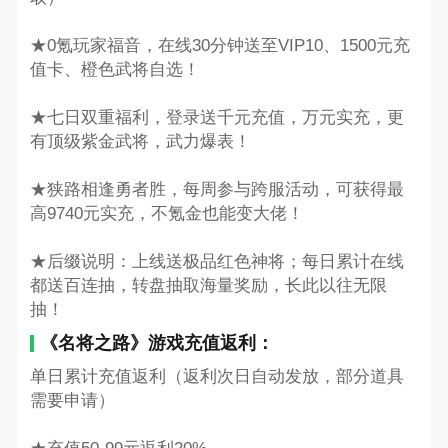
★0氪玩家福音，在线30分钟送至VIP10、1500元充
值卡、橙色武将自选！
★七日双重福利，登录送千元充值，万元实充，更
有顶级紫金武将，武力爆表！
★狭路相逢勇者胜，每周参与跨服活动，可获得最
高9740元实充，不氪金也能变大佬！
★后缀说明：上线送极品红色神将；每日累计在线
都送百连抽，转盘抽取海量奖励，长此以往无限
抽！
《名将之路》游戏充值返利：
单日累计充值返利（返利次日自动发放，部分道具
需要申请）