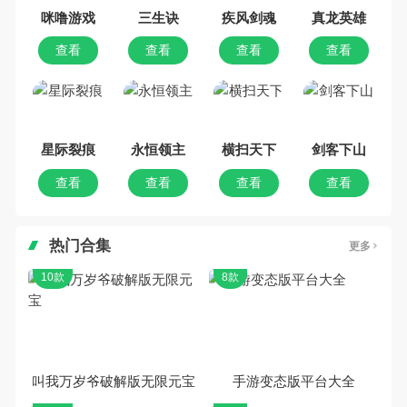
戏合集，欢迎大家前来选择下载体
咪噜游戏
三生诀
疾风剑魂
真龙英雄
验
查看
查看
查看
查看
星际裂痕
永恒领主
横扫天下
剑客下山
查看
查看
查看
查看
热门合集
更多
10款
8款
叫我万岁爷破解版无限元宝
手游变态版平台大全