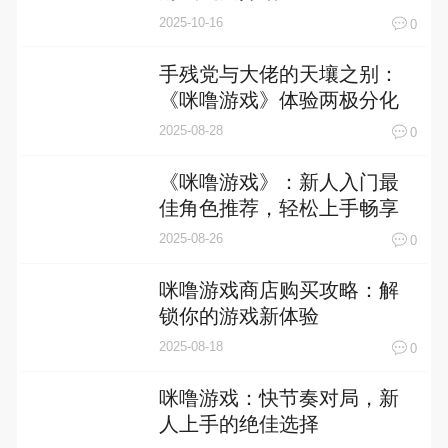
2025-10-16
0
手残党与大佬的天壤之别：
《咪噜游戏》体验两极分化
现象解析
2025-08-28
0
《咪噜游戏》：新人入门最
佳角色推荐，轻松上手畅享
奇幻之旅
2025-08-26
0
咪噜游戏商店购买攻略：解
锁你的游戏新体验
2025-08-18
0
咪噜游戏：快节奏对局，新
人上手的绝佳选择