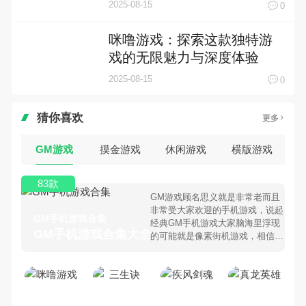
2025-08-15
0
咪噜游戏：探索这款独特游
戏的无限魅力与深度体验
2025-08-15
0
猜你喜欢
更多
GM游戏
摸金游戏
休闲游戏
横版游戏
83款
GM游戏顾名思义就是非常老而且
非常受大家欢迎的手机游戏，说起
GM手机游戏合集
经典GM手机游戏大家脑海里浮现
GM手机游戏合集大全 >
的可能就是像素街机游戏，相信很
多80、90后朋友还是记忆犹新
吧。那么，我们当年曾经玩过的
GM手机游戏有哪些呢？游戏今
天，乐途下载站小编芒果味的怪咖
给大家搜集整理了所以GM手机游