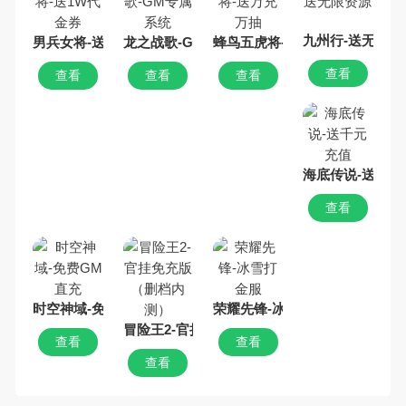
九州行-送无限资
男兵女将-送1W代金券
龙之战歌-GM专属系统
蜂鸟五虎将-送万充万抽
查看
查看
查看
查看
海底传说-送千元
查看
时空神域-免费GM直充
荣耀先锋-冰雪打金服
冒险王2-官挂免充版（删档内测）
查看
查看
查看