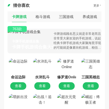
猜你喜欢
更多
卡牌游戏
格斗游戏
三国游戏
养成游戏
763款
卡牌游戏顾名思义就是非常老而且
非常受大家欢迎的手机游戏，说起
卡牌手机游戏合集
经典卡牌手机游戏大家脑海里浮现
卡牌手机游戏合集大全 >
的可能就是像素街机游戏，相信很
多80、90后朋友还是记忆犹新
吧。那么，我们当年曾经玩过的卡
牌手机游戏有哪些呢？游戏今天，
乐途下载站小编芒果味的怪咖给大
家搜集整理了所以卡牌手机游戏合
集，欢迎大家前来选择下载体验
命运边际
水浒乱斗
修罗道Online
三国英雄志
查看
查看
查看
查看