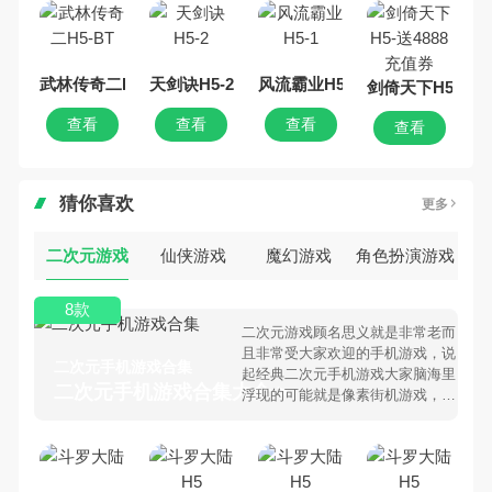
武林传奇二H5-BT
天剑诀H5-2
风流霸业H5-1
剑倚天下H5-送4
查看
查看
查看
查看
猜你喜欢
更多
二次元游戏
仙侠游戏
魔幻游戏
角色扮演游戏
8款
二次元游戏顾名思义就是非常老而
且非常受大家欢迎的手机游戏，说
二次元手机游戏合集
起经典二次元手机游戏大家脑海里
二次元手机游戏合集大全 >
浮现的可能就是像素街机游戏，相
信很多80、90后朋友还是记忆犹
新吧。那么，我们当年曾经玩过的
二次元手机游戏有哪些呢？游戏今
天，乐途下载站小编芒果味的怪咖