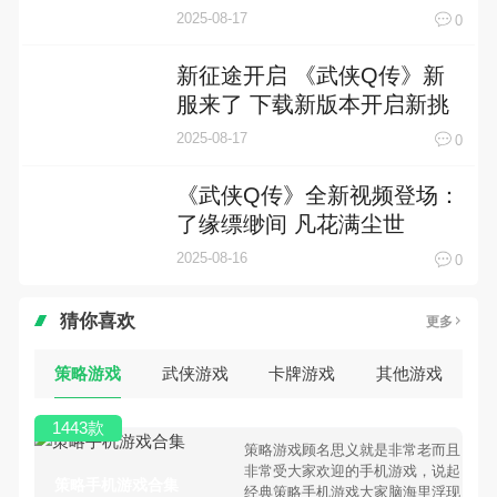
2025-08-17
0
新征途开启 《武侠Q传》新
服来了 下载新版本开启新挑
战
2025-08-17
0
《武侠Q传》全新视频登场：
了缘缥缈间 凡花满尘世
2025-08-16
0
猜你喜欢
更多
策略游戏
武侠游戏
卡牌游戏
其他游戏
1443款
策略游戏顾名思义就是非常老而且
非常受大家欢迎的手机游戏，说起
策略手机游戏合集
经典策略手机游戏大家脑海里浮现