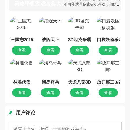
策略手机游戏合集大全 >
的可能就是像素街机游戏，相信很
多80、90后朋友还是记忆犹新
吧。那么，我们当年曾经玩过的策
略手机游戏有哪些呢？游戏今天，
乐途下载站小编芒果味的怪咖给大
家搜集整理了所以策略手机游戏合
集，欢迎大家前来选择下载体验
三国志2015
战舰天下
3D坦克争霸
口袋妖怪移动版
查看
查看
查看
查看
神雕侠侣
海岛奇兵
天龙八部3D
放开那三国2
查看
查看
查看
查看
用户评论