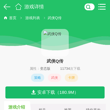
游戏详情
首页
游戏列表
武侠Q传
武侠Q传
属性：
变态版
11734
次下载
策略
武侠
卡牌
安卓下载（180.9M）
游戏介绍
相关
推荐
猜你喜欢