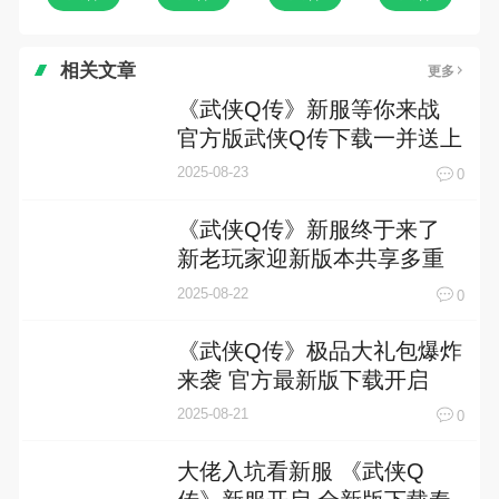
相关文章
更多
《武侠Q传》新服等你来战
官方版武侠Q传下载一并送上
2025-08-23
0
《武侠Q传》新服终于来了
新老玩家迎新版本共享多重
礼遇
2025-08-22
0
《武侠Q传》极品大礼包爆炸
来袭 官方最新版下载开启
2025-08-21
0
大佬入坑看新服 《武侠Q