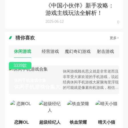
《中国小伙伴》新手攻略：
游戏主线玩法全解析！
2025-06-12
0
猜你喜欢
更多
休闲游戏
经营游戏
魔幻奇幻游戏
射击游戏
3339款
休闲游戏顾名思义就是非常老而且
非常受大家欢迎的手机游戏，说起
休闲手机游戏合集
经典休闲手机游戏大家脑海里浮现
休闲手机游戏合集大全 >
的可能就是像素街机游戏，相信很
多80、90后朋友还是记忆犹新
吧。那么，我们当年曾经玩过的休
闲手机游戏有哪些呢？游戏今天，
乐途下载站小编芒果味的怪咖给大
家搜集整理了所以休闲手机游戏合
集，欢迎大家前来选择下载体验
恋舞OL
超级经纪人
铁血荣耀
晴天小猫