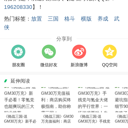
196208330
】！
热门标签：
放置
三国
格斗
横版
养成
武
侠
分享到
朋友圈
微信好友
新浪微博
QQ空间
延伸阅读
《骑战三国-送
《骑战三国》GM30
《骑战三国-送
《骑战
GM30万充》新手必
万充值福利：商店
GM30万充》手残党
GM30
看！零氪党也能爽
购买终极指南，助
与氪金大佬的平行
指南：