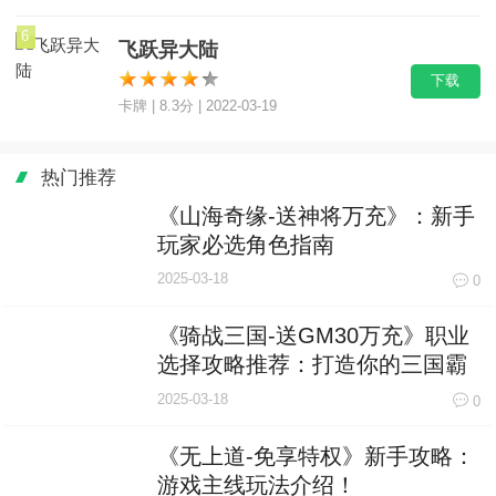
6
飞跃异大陆
下载
卡牌 | 8.3分 | 2022-03-19
热门推荐
《山海奇缘-送神将万充》：新手
玩家必选角色指南
2025-03-18
0
《骑战三国-送GM30万充》职业
选择攻略推荐：打造你的三国霸
主之路
2025-03-18
0
《无上道-免享特权》新手攻略：
游戏主线玩法介绍！