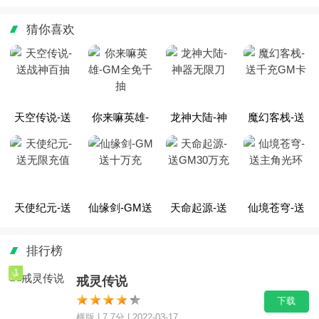
玩的三大职业推荐
你称霸三国！
世界：一场游戏两
90%玩
种人生
了！》
猜你喜欢
天空传说-送
你来嘛英雄-
龙神大陆-神
魔幻客栈-送
战神百抽
GM全免千抽
器无限刀
千充GM卡
天使纪元-送
仙缘剑-GM送
天命起源-送
仙境苍穹-送
无限充值
十万充
GM30万充
主角光环
排行榜
1
戒灵传说
下载
横版 | 7.7分 | 2022-03-17