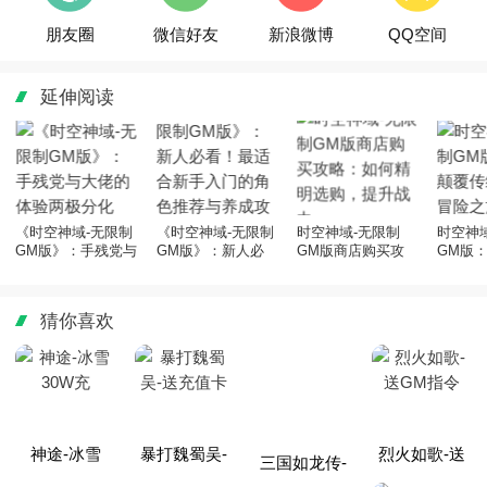
朋友圈
微信好友
新浪微博
QQ空间
延伸阅读
《时空神域-无限制
《时空神域-无限制
时空神域-无限制
时空神
GM版》：手残党与
GM版》：新人必
GM版商店购买攻
GM版
大佬的体验两极分
看！最适合新手入
略：如何精明选
统的奇
化
门的角色推荐与养
购，提升战力
成攻略
猜你喜欢
神途-冰雪
暴打魏蜀吴-
三国如龙传-
烈火如歌-送