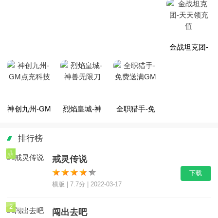
30W充
送充值卡
网易免充版
GM指令
金战坦克团-
神创九州-GM
烈焰皇城-神
全职猎手-免
天天领充值
点充科技
兽无限刀
费送满GM
排行榜
1
戒灵传说
下载
横版 | 7.7分 | 2022-03-17
2
闯出去吧
下载
卡牌 | 7.2分 | 2022-03-18
3
幻剑仙传
下载