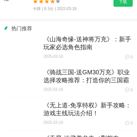
《山海奇缘-送神将万充》：新手
玩家必选角色指南
2025-03-18
0
《骑战三国-送GM30万充》职业
选择攻略推荐：打造你的三国霸
主之路
2025-03-18
0
《无上道-免享特权》新手攻略：
游戏主线玩法介绍！
2025-03-18
0
《吞星-地藏养龙寺（删档内
测）》新手攻略：最高效的搬砖
攻略！
2025-03-18
0
《坠星大陆-0氪送资源》新手攻