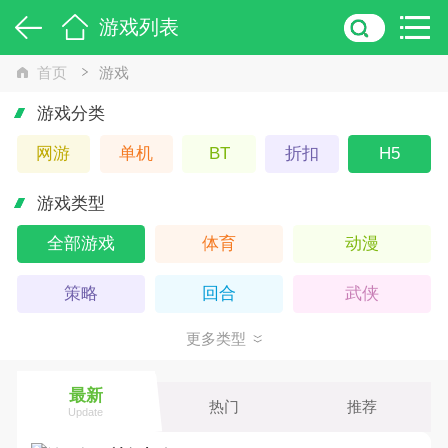
游戏列表
首页
游戏
游戏分类
网游
单机
BT
折扣
H5
游戏类型
全部游戏
体育
动漫
策略
回合
武侠
更多类型
Q版
卡牌
仙侠
魔幻
养成
动作
最新
热门
推荐
Update
角色
经营
冒险