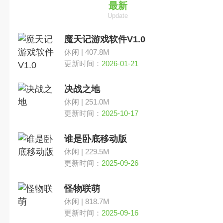
竞技
最新
Update
卡牌
魔天记游戏软件V1.0
休闲 | 407.8M
横版
更新时间：
2026-01-21
决战之地
动作
休闲 | 251.0M
更新时间：
2025-10-17
即时
谁是卧底移动版
MOBA
休闲 | 229.5M
更新时间：
2025-09-26
其他
怪物联萌
休闲 | 818.7M
竞速
更新时间：
2025-09-16