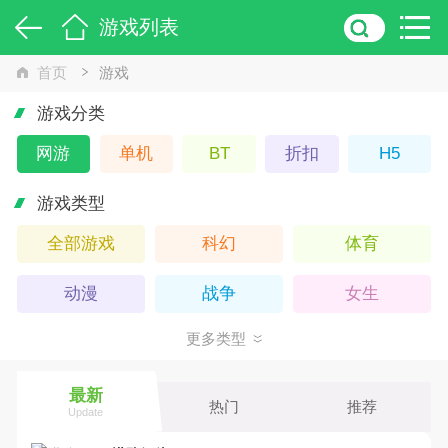
游戏列表
首页
游戏
游戏分类
网游
单机
BT
折扣
H5
游戏类型
全部游戏
科幻
体育
动漫
战争
女生
更多类型
策略
回合
3D
竞技
武侠
Q版
最新
热门
推荐
Update
卡牌
休闲
仙侠