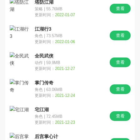
塔防江湖
查看
策略 | 55.76MB
横版
魔幻
养成
更新时间：
2022-01-07
江湖行3
动作
角色
经营
查看
角色 | 73.57MB
更新时间：
2022-01-06
即时
射击
冒险
全民武侠
MOBA
模拟
格斗
查看
动作 | 59.9MB
更新时间：
2021-12-27
其他
塔防
VR
掌门传奇
查看
角色 | 63.06MB
竞速
音乐
益智
更新时间：
2021-12-24
换装
二次元
MMO
宅江湖
查看
角色 | 72.45MB
角色扮演
挂机
战棋
更新时间：
2021-12-23
后宫掌心计
棋牌
战略
恐怖