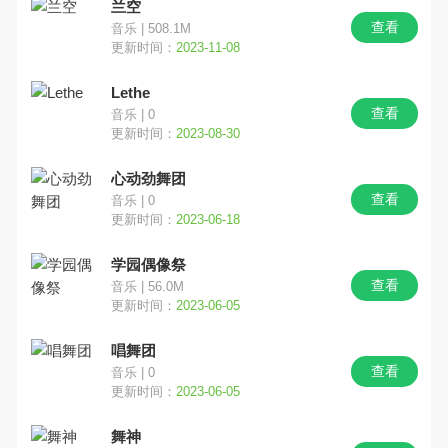
兰空
查看
音乐 | 508.1M
横版
魔幻
养成
更新时间：
2023-11-08
Lethe
动作
角色
经营
查看
音乐 | 0
更新时间：
2023-08-30
即时
射击
冒险
心动劲舞团
MOBA
模拟
格斗
查看
音乐 | 0
更新时间：
2023-06-18
其他
塔防
VR
学园偶像祭
查看
音乐 | 56.0M
竞速
音乐
益智
更新时间：
2023-06-05
换装
二次元
MMO
唱舞团
查看
音乐 | 0
角色扮演
挂机
战棋
更新时间：
2023-06-05
舞神
棋牌
战略
恐怖