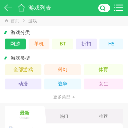
游戏列表
首页
游戏
游戏分类
网游
单机
BT
折扣
H5
游戏类型
全部游戏
科幻
体育
动漫
战争
女生
更多类型
策略
回合
3D
竞技
武侠
Q版
最新
热门
推荐
Update
卡牌
休闲
仙侠